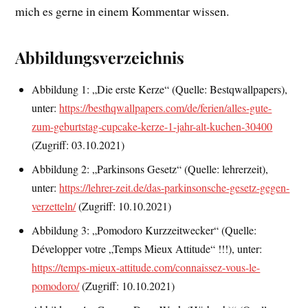
mich es gerne in einem Kommentar wissen.
Abbildungsverzeichnis
Abbildung 1: „Die erste Kerze“ (Quelle: Bestqwallpapers),
unter:
https://besthqwallpapers.com/de/ferien/alles-gute-
zum-geburtstag-cupcake-kerze-1-jahr-alt-kuchen-30400
(Zugriff: 03.10.2021)
Abbildung 2: „Parkinsons Gesetz“ (Quelle: lehrerzeit),
unter:
https://lehrer-zeit.de/das-parkinsonsche-gesetz-gegen-
verzetteln/
(Zugriff: 10.10.2021)
Abbildung 3: „Pomodoro Kurzzeitwecker“ (Quelle:
Développer votre „Temps Mieux Attitude“ !!!), unter:
https://temps-mieux-attitude.com/connaissez-vous-le-
pomodoro/
(Zugriff: 10.10.2021)