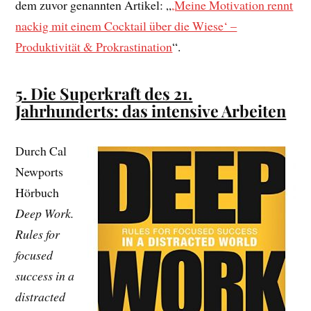
dem zuvor genannten Artikel: „
,Meine Motivation rennt
nackig mit einem Cocktail über die Wiese‘ –
Produktivität & Prokrastination
“.
5. Die Superkraft des 21.
Jahrhunderts: das intensive Arbeiten
Durch Cal
Newports
Hörbuch
Deep Work.
Rules for
focused
success in a
distracted