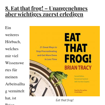
8. Eat that frog! – Unangenehmes
aber wichtiges zuerst erledigen
Ein
weiteres
Hörbuch,
welches
mir viel
Wissenswe
rtes für
meinen
Arbeitsallta
g vermittelt
hat, ist
Eat that frog!
Brian