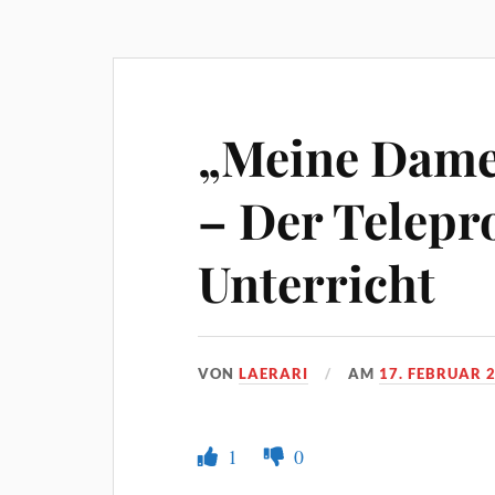
„Meine Dame
– Der Telepr
Unterricht
VON
LAERARI
AM
17. FEBRUAR 
1
0