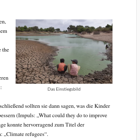
en,
inem
 the
eren
:
Das Einstiegsbild
schließend sollten sie dann sagen, was die Kinder
rbessern (Impuls: „What could they do to improve
Frage konnte hervorragend zum Titel der
n: „Climate refugees“.