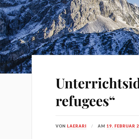
Unterrichtsi
refugees“
VON
LAERARI
AM
19. FEBRUAR 