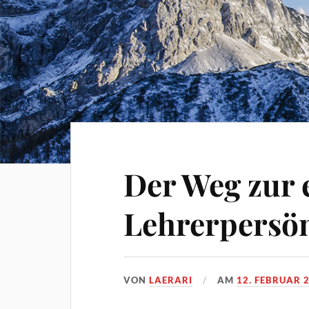
Der Weg zur 
Lehrerpersön
VON
LAERARI
AM
12. FEBRUAR 