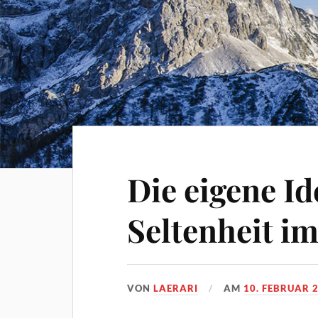
Die eigene Id
Seltenheit im
VON
LAERARI
AM
10. FEBRUAR 