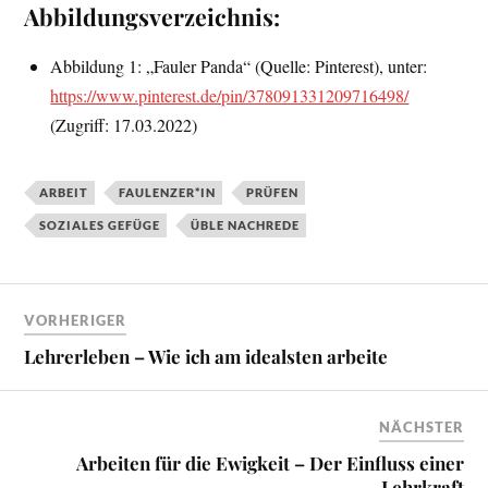
Abbildungsverzeichnis:
Abbildung 1: „Fauler Panda“ (Quelle: Pinterest), unter:
https://www.pinterest.de/pin/378091331209716498/
(Zugriff: 17.03.2022)
ARBEIT
FAULENZER*IN
PRÜFEN
SOZIALES GEFÜGE
ÜBLE NACHREDE
VORHERIGER
Lehrerleben – Wie ich am idealsten arbeite
NÄCHSTER
Arbeiten für die Ewigkeit – Der Einfluss einer
Lehrkraft