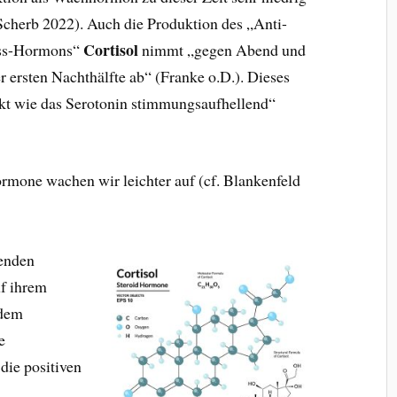
 Scherb 2022). Auch die Produktion des „Anti-
Cortisol
ess-Hormons“
nimmt „gegen Abend und
er ersten Nachthälfte ab“ (Franke o.D.). Dieses
kt wie das Serotonin stimmungsaufhellend“
rmone wachen wir leichter auf (cf. Blankenfeld
lenden
f ihrem
 dem
e
die positiven