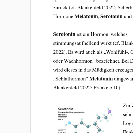
zurück (cf. Blankenfeld 2022; Scherb 
Melatonin
Serotonin
Hormone
,
un
Serotonin
ist ein Hormon, welches
stimmungsaufhellend wirkt (cf. Blan
2022). Es wird auch als „Wohlfühl-, 
oder Wachhormon“ bezeichnet. Bei D
wird dieses in das Müdigkeit erzeug
Melatonin
„Schlafhormon“
umgewand
Blankenfeld 2022; Franke o.D.).
Zur 
sehr
Logi
Funk