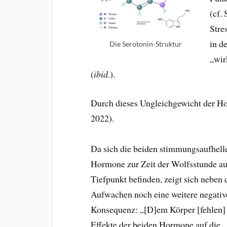
(cf.
Str
in d
Die Serotonin-Struktur
„wir
(
ibid.
).
Durch dieses Ungleichgewicht der Ho
2022).
Da sich die beiden stimmungsaufhel
Hormone zur Zeit der Wolfsstunde au
Tiefpunkt befinden, zeigt sich neben
Aufwachen noch eine weitere negativ
Konsequenz: „[D]em Körper [fehlen] 
Effekte der beiden Hormone auf die