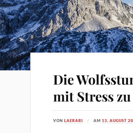
Die Wolfsstu
mit Stress zu
VON
LAERARI
AM
13. AUGUST 2