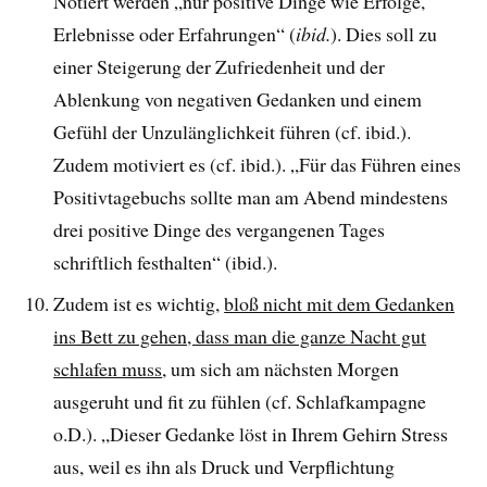
Notiert werden „nur positive Dinge wie Erfolge,
Erlebnisse oder Erfahrungen“ (
ibid.
). Dies soll zu
einer Steigerung der Zufriedenheit und der
Ablenkung von negativen Gedanken und einem
Gefühl der Unzulänglichkeit führen (cf. ibid.).
Zudem motiviert es (cf. ibid.). „Für das Führen eines
Positivtagebuchs sollte man am Abend mindestens
drei positive Dinge des vergangenen Tages
schriftlich festhalten“ (ibid.).
Zudem ist es wichtig,
bloß nicht mit dem Gedanken
ins Bett zu gehen, dass man die ganze Nacht gut
schlafen muss
, um sich am nächsten Morgen
ausgeruht und fit zu fühlen (cf. Schlafkampagne
o.D.). „Dieser Gedanke löst in Ihrem Gehirn Stress
aus, weil es ihn als Druck und Verpflichtung