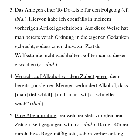
Das Anlegen einer
To-Do-Liste
für den Folgetag (cf.
ibid.
). Hiervon habe ich ebenfalls in meinem
vorherigen Artikel geschrieben. Auf diese Weise hat
man bereits vorab Ordnung in die eigenen Gedanken
gebracht, sodass einen diese zur Zeit der
Wolfsstunde nicht wachhalten, sollte man zu dieser
erwachen (cf.
ibid.
).
Verzicht auf Alkohol vor dem Zubettgehen
, denn
bereits „in kleinen Mengen verhindert Alkohol, dass
[man] tief schläf[t] und [man] wir[d] schneller
wach“ (
ibid.
).
Eine Abendroutine
, bei welcher stets zur gleichen
Zeit zu Bett gegangen wird (cf.
ibid.
). Da der Körper
durch diese Regelmäßigkeit „schon vorher anfängt