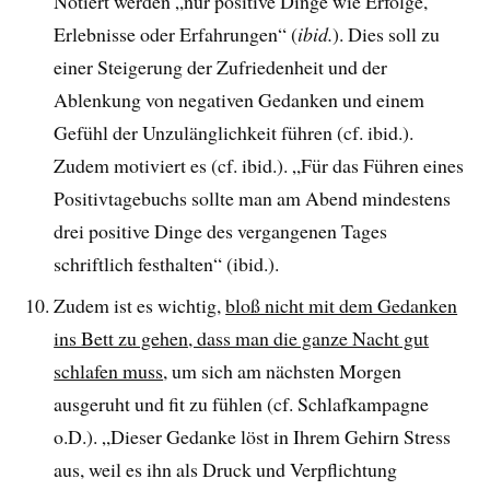
Notiert werden „nur positive Dinge wie Erfolge,
Erlebnisse oder Erfahrungen“ (
ibid.
). Dies soll zu
einer Steigerung der Zufriedenheit und der
Ablenkung von negativen Gedanken und einem
Gefühl der Unzulänglichkeit führen (cf. ibid.).
Zudem motiviert es (cf. ibid.). „Für das Führen eines
Positivtagebuchs sollte man am Abend mindestens
drei positive Dinge des vergangenen Tages
schriftlich festhalten“ (ibid.).
Zudem ist es wichtig,
bloß nicht mit dem Gedanken
ins Bett zu gehen, dass man die ganze Nacht gut
schlafen muss
, um sich am nächsten Morgen
ausgeruht und fit zu fühlen (cf. Schlafkampagne
o.D.). „Dieser Gedanke löst in Ihrem Gehirn Stress
aus, weil es ihn als Druck und Verpflichtung