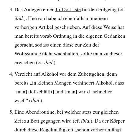
Das Anlegen einer
To-Do-Liste
für den Folgetag (cf.
ibid.
). Hiervon habe ich ebenfalls in meinem
vorherigen Artikel geschrieben. Auf diese Weise hat
man bereits vorab Ordnung in die eigenen Gedanken
gebracht, sodass einen diese zur Zeit der
Wolfsstunde nicht wachhalten, sollte man zu dieser
erwachen (cf.
ibid.
).
Verzicht auf Alkohol vor dem Zubettgehen
, denn
bereits „in kleinen Mengen verhindert Alkohol, dass
[man] tief schläf[t] und [man] wir[d] schneller
wach“ (
ibid.
).
Eine Abendroutine
, bei welcher stets zur gleichen
Zeit zu Bett gegangen wird (cf.
ibid.
). Da der Körper
durch diese Regelmäßigkeit „schon vorher anfängt