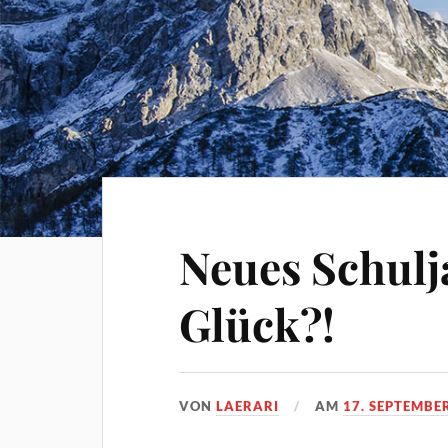
Neues Schulj
Glück?!
VON
LAERARI
AM
17. SEPTEMBE