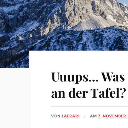
Uuups… Was t
an der Tafel?
VON
LAERARI
AM
7. NOVEMBER 