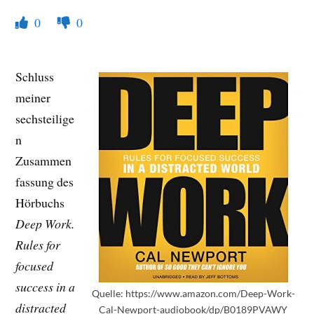
0
0
Schluss
meiner
sechsteilige
n
Zusammen
fassung des
Hörbuchs
Deep Work.
Rules for
focused
success in a
Quelle: https://www.amazon.com/Deep-Work-
distracted
Cal-Newport-audiobook/dp/B0189PVAWY