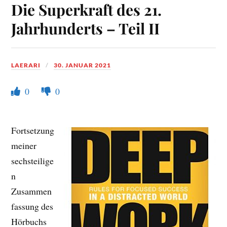
Die Superkraft des 21.
Jahrhunderts – Teil II
LAERARI
30. JANUAR 2021
0
0
Fortsetzung
meiner
sechsteilige
n
Zusammen
fassung des
Hörbuchs