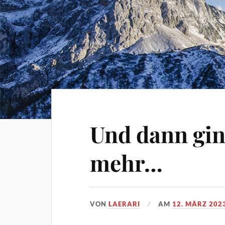
Und dann gin
mehr…
VON
LAERARI
AM
12. MÄRZ 202