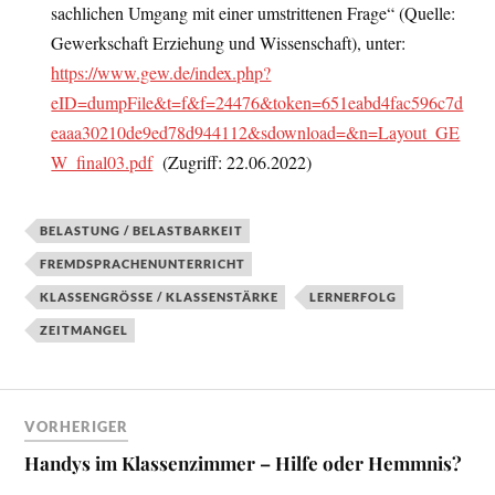
sachlichen Umgang mit einer umstrittenen Frage“ (Quelle:
Gewerkschaft Erziehung und Wissenschaft), unter:
https://www.gew.de/index.php?
eID=dumpFile&t=f&f=24476&token=651eabd4fac596c7d
eaaa30210de9ed78d944112&sdownload=&n=Layout_GE
W_final03.pdf
(Zugriff: 22.06.2022)
BELASTUNG / BELASTBARKEIT
FREMDSPRACHENUNTERRICHT
KLASSENGRÖSSE / KLASSENSTÄRKE
LERNERFOLG
ZEITMANGEL
VORHERIGER
Handys im Klassenzimmer – Hilfe oder Hemmnis?