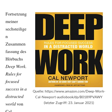
Fortsetzung
meiner
sechsteilige
n
Zusammen
fassung des
Hörbuchs
Deep Work.
Rules for
focused
success in a
Quelle: https://www.amazon.com/Deep-Work-
distracted
Cal-Newport-audiobook/dp/B0189PVAWY
(letzter Zugriff: 23. Januar 2021)
world
von
Cal