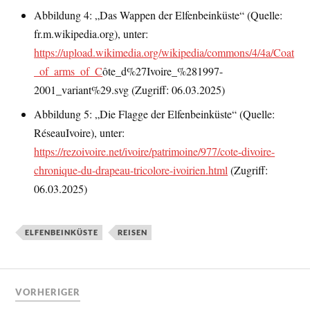
Abbildung 4: „Das Wappen der Elfenbeinküste“ (Quelle:
fr.m.wikipedia.org), unter:
https://upload.wikimedia.org/wikipedia/commons/4/4a/Coat
_of_arms_of_C
ôte_d%27Ivoire_%281997-
2001_variant%29.svg (Zugriff: 06.03.2025)
Abbildung 5: „Die Flagge der Elfenbeinküste“ (Quelle:
RéseauIvoire), unter:
https://rezoivoire.net/ivoire/patrimoine/977/cote-divoire-
chronique-du-drapeau-tricolore-ivoirien.html
(Zugriff:
06.03.2025)
ELFENBEINKÜSTE
REISEN
VORHERIGER