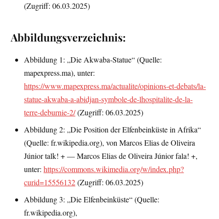
(Zugriff: 06.03.2025)
Abbildungsverzeichnis:
Abbildung 1: „Die Akwaba-Statue“ (Quelle:
mapexpress.ma), unter:
https://www.mapexpress.ma/actualite/opinions-et-debats/la-
statue-akwaba-a-abidjan-symbole-de-lhospitalite-de-la-
terre-deburnie-2/
(Zugriff: 06.03.2025)
Abbildung 2: „Die Position der Elfenbeinküste in Afrika“
(Quelle: fr.wikipedia.org), von Marcos Elias de Oliveira
Júnior talk! + — Marcos Elias de Oliveira Júnior fala! +,
unter:
https://commons.wikimedia.org/w/index.php?
curid=15556132
(Zugriff: 06.03.2025)
Abbildung 3: „Die Elfenbeinküste“ (Quelle:
fr.wikipedia.org),