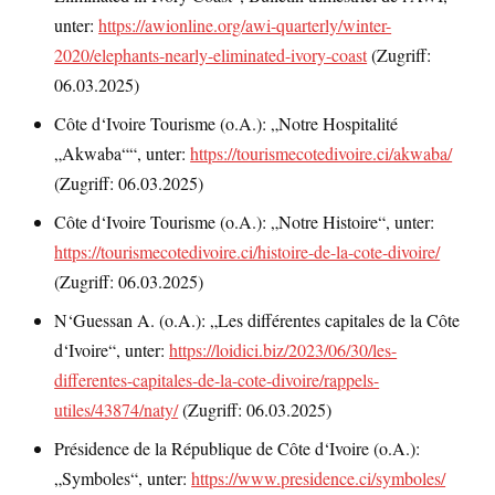
unter:
https://awionline.org/awi-quarterly/winter-
2020/elephants-nearly-eliminated-ivory-coast
(Zugriff:
06.03.2025)
Côte d‘Ivoire Tourisme (o.A.): „Notre Hospitalité
„Akwaba““, unter:
https://tourismecotedivoire.ci/akwaba/
(Zugriff: 06.03.2025)
Côte d‘Ivoire Tourisme (o.A.): „Notre Histoire“, unter:
https://tourismecotedivoire.ci/histoire-de-la-cote-divoire/
(Zugriff: 06.03.2025)
N‘Guessan A. (o.A.): „Les différentes capitales de la Côte
d‘Ivoire“, unter:
https://loidici.biz/2023/06/30/les-
differentes-capitales-de-la-cote-divoire/rappels-
utiles/43874/naty/
(Zugriff: 06.03.2025)
Présidence de la République de Côte d‘Ivoire (o.A.):
„Symboles“, unter:
https://www.presidence.ci/symboles/