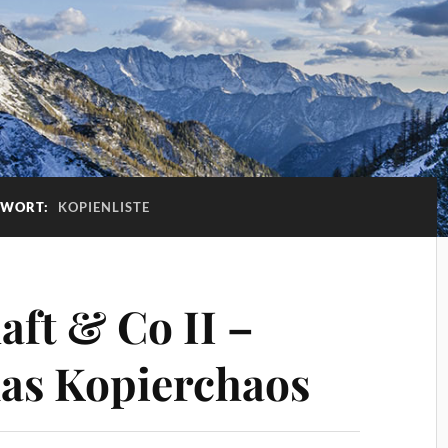
GWORT:
KOPIENLISTE
aft & Co II –
as Kopierchaos