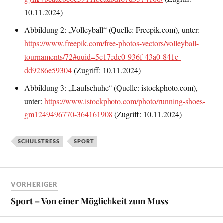
10.11.2024)
Abbildung 2: „Volleyball“ (Quelle: Freepik.com), unter:
https://www.freepik.com/free-photos-vectors/volleyball-
tournaments/72#uuid=5c17cde0-936f-43a0-841c-
dd9286e59304
(Zugriff: 10.11.2024)
Abbildung 3: „Laufschuhe“ (Quelle: istockphoto.com),
unter:
https://www.istockphoto.com/photo/running-shoes-
gm1249496770-364161908
(Zugriff: 10.11.2024)
SCHULSTRESS
SPORT
VORHERIGER
Sport – Von einer Möglichkeit zum Muss