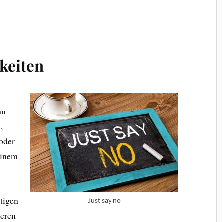
hkeiten
an
,
 oder
einem
tigen
Just say no
deren