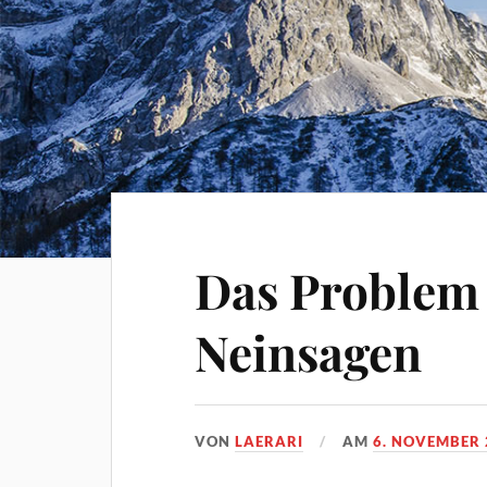
Das Problem
Neinsagen
VON
LAERARI
AM
6. NOVEMBER 