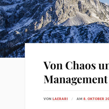
Von Chaos u
Management
VON
LAERARI
AM
8. OKTOBER 2