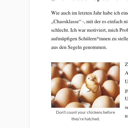
Wie auch im letzten Jahr habe ich ein
„Chaosklasse“ -, mit der es einfach n
schlecht. Ich war motiviert, mich Pr
aufmüpfigen Schülern*innen zu stelle
aus den Segeln genommen.
Z
A
U
g
U
s
Don’t count your chickens before
n
they’re hatched.