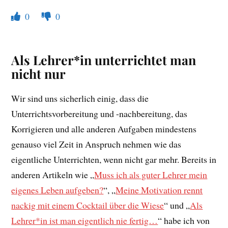
0
0
Als Lehrer*in unterrichtet man
nicht nur
Wir sind uns sicherlich einig, dass die
Unterrichtsvorbereitung und -nachbereitung, das
Korrigieren und alle anderen Aufgaben mindestens
genauso viel Zeit in Anspruch nehmen wie das
eigentliche Unterrichten, wenn nicht gar mehr. Bereits in
anderen Artikeln wie „
Muss ich als guter Lehrer mein
eigenes Leben aufgeben?
“, „
Meine Motivation rennt
nackig mit einem Cocktail über die Wiese
“ und „
Als
Lehrer*in ist man eigentlich nie fertig…
“ habe ich von