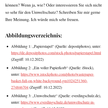
können? Wenn ja, wie? Oder interessieren Sie sich nicht
so sehr für den Umweltschutz? Schreiben Sie mir gerne
Ihre Meinung. Ich würde mich sehr freuen.
Abbildungsverzeichnis:
Abbildung 1: „Papierstapel“ (Quelle: depostiphotos), unter:
https://de.depositphotos.com/stock-photos/papierstapel.html
(Zugriff: 10.12.2022)
Abbildung 2: „Ein voller Papierkorb“ (Quelle: iStock),
unter:
https://www.istockphoto.com/photo/wastepaper-
basket-full-on-white-background-gm1024251360-
274846704
(Zugriff: 10.12.2022)
Abbildung 3: „Umweltschutz“ (Quelle: everdingschulz.de),
unter:
https://www.everdingschulz.de/umweltschutz-in-