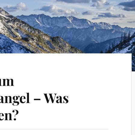
um
angel – Was
en?