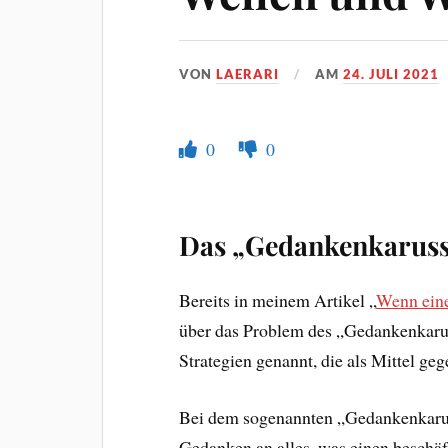
VON
LAERARI
AM
24. JULI 2021
0
0
Das „Gedankenkaruss
Bereits in meinem Artikel „
Wenn eine
über das Problem des „Gedankenkaruss
Strategien genannt, die als Mittel g
Bei dem sogenannten „Gedankenkaruss
Gedanken an alles, was einen beschäf