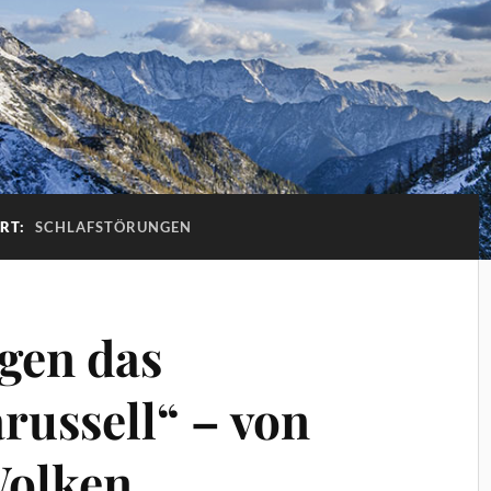
RT:
SCHLAFSTÖRUNGEN
egen das
ussell“ – von
Wolken