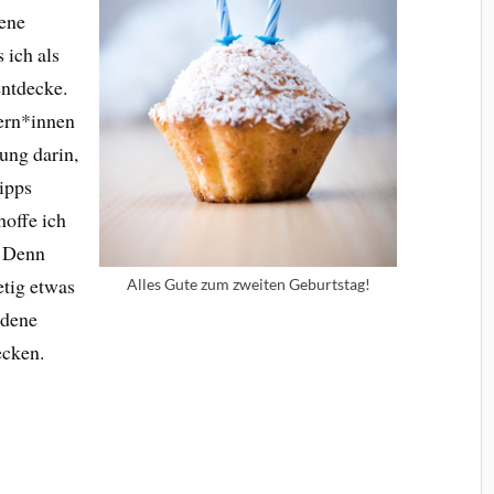
gene
 ich als
entdecke.
rern*innen
nung darin,
ipps
hoffe ich
. Denn
etig etwas
Alles Gute zum zweiten Geburtstag!
ndene
ecken.