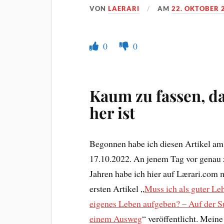
VON
LAERARI
AM
22. OKTOBER 
0
0
Kaum zu fassen, da
her ist
Begonnen habe ich diesen Artikel am
17.10.2022. An jenem Tag vor genau
Jahren habe ich hier auf Lærari.com
ersten Artikel „
Muss ich als guter Le
eigenes Leben aufgeben? – Auf der S
einem Ausweg
“ veröffentlicht. Meine