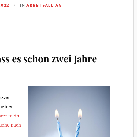
2022
IN
ARBEITSALLTAG
ss es schon zwei Jahre
 zwei
 meinen
hrer mein
uche nach