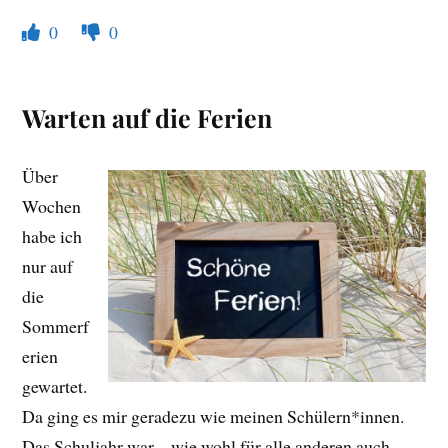
0
0
Warten auf die Ferien
Über
Wochen
habe ich
nur auf
die
Sommerf
erien
gewartet.
Da ging es mir geradezu wie meinen Schülern*innen.
Das Schuljahr war – wie wohl für alle anderen auch –