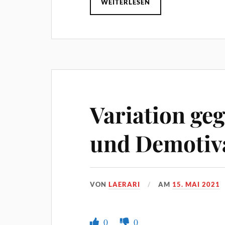
WEITERLESEN
Variation ge
und Demotiv
VON
LAERARI
AM
15. MAI 2021
0
0