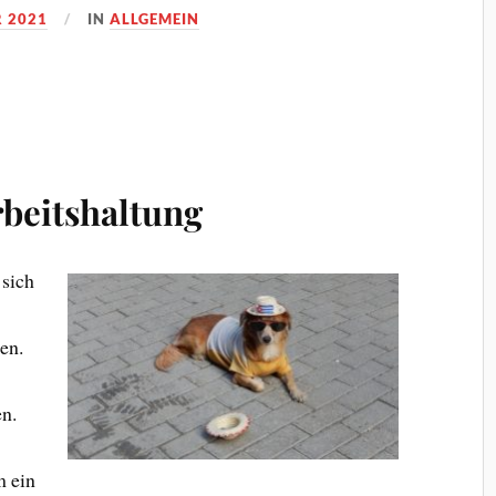
 2021
IN
ALLGEMEIN
rbeitshaltung
 sich
en.
en.
m ein