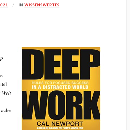
2021
IN
WISSENSWERTES
ep
ie
itel
e Welt
rache