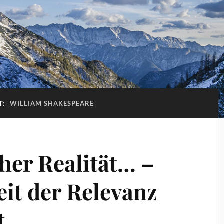
T:
WILLIAM SHAKESPEARE
cher Realität… –
eit der Relevanz
t