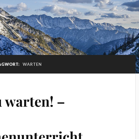
AGWORT:
WARTEN
u warten! –
enunterricht