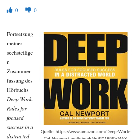
0
0
Fortsetzung
meiner
sechsteilige
n
Zusammen
fassung des
Hörbuchs
Deep Work.
Rules for
focused
success in a
Quelle: https://www.amazon.com/Deep-Work-
distracted
Cal-Newport-audiobook/dp/B0189PVAWY