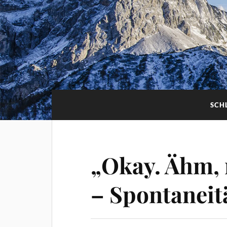
SCH
„Okay. Ähm, 
– Spontaneit