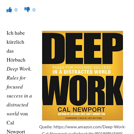
0
0
Ich habe
kürzlich
das
Hörbuch
Deep Work.
Rules for
focused
success in a
distracted
world
von
Cal
Quelle: https://www.amazon.com/Deep-Work-
Newport
Cal-Newport-audiobook/dp/B0189PVAWY