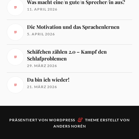
Was macht eine/n gute/n Sprecher/in aus?
11. APRIL 2026
Die Motivation und das Sprachenlernen
5. APRIL 2026
Schäfchen zählen 2.0 – Kampf den
Schlafproblemen
29. MÄRZ 2026
Da bin ich wieder!
21. MÄRZ 2026
&
PRÄSENTIERT VON
WORDPRESS
THEME ERSTELLT VON
ANDERS NORÉN