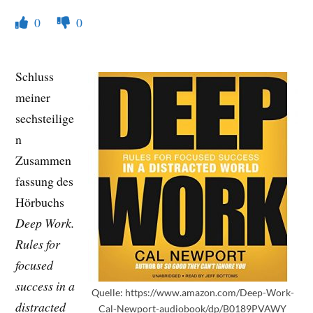
0
0
Schluss
meiner
sechsteilige
n
Zusammen
fassung des
Hörbuchs
Deep Work.
Rules for
focused
success in a
Quelle: https://www.amazon.com/Deep-Work-
distracted
Cal-Newport-audiobook/dp/B0189PVAWY