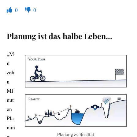
0
0
Planung ist das halbe Leben…
„M
it
zeh
n
Mi
nut
en
Pla
nun
Planung vs. Realität
g