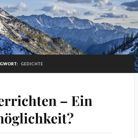
AGWORT:
GEDICHTE
errichten – Ein
öglichkeit?