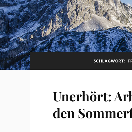
SCHLAGWORT:
F
Unerhört: Arb
den Sommerf