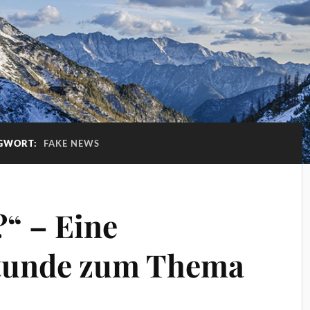
GWORT:
FAKE NEWS
?“ – Eine
stunde zum Thema