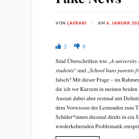
VON
LAERARI
AM
6. JANUAR 20
2
0
Sind Überschriften wie „
A university 
students
“ und „
School bans parents f
falsch? Mit dieser Frage – im Rahmen
die ich vor Kurzem in meinen beiden E
Anstatt dabei aber erstmal mit Defin
dem Vorwissen der Lernenden zum
Schüler*innen diesmal direkt in ein 
wiederkehrenden Problematik entspr