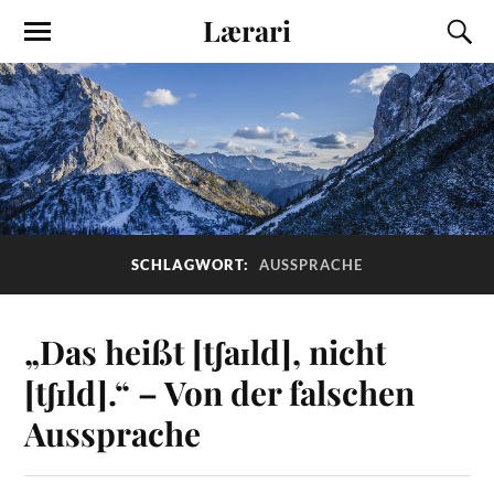
Lærari
SCHLAGWORT:
AUSSPRACHE
„Das heißt [tʃaɪld], nicht
[tʃɪld].“ – Von der falschen
Aussprache