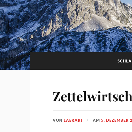
SCHL
Zettelwirtsc
VON
LAERARI
AM
5. DEZEMBER 