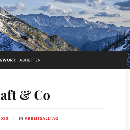
AGWORT:
ABHEFTEN
haft & Co
2020
IN
ARBEITSALLTAG