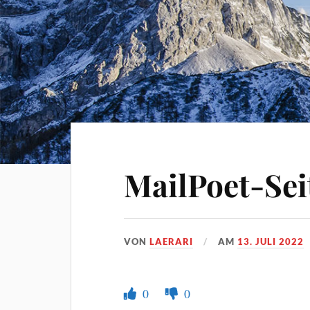
MailPoet-Sei
VON
LAERARI
AM
13. JULI 2022
0
0