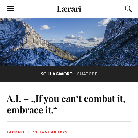
Lærari
SCHLAGWORT:
CHATGPT
A.I. – „If you can‘t combat it,
embrace it.“
LAERARI
11. JANUAR 2025