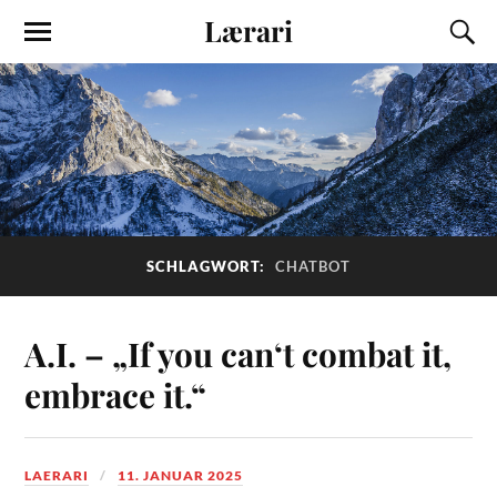
Lærari
SCHLAGWORT:
CHATBOT
A.I. – „If you can‘t combat it,
embrace it.“
LAERARI
11. JANUAR 2025