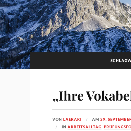
SCHLAG
„Ihre Vokabel
VON
LAERARI
AM
29. SEPTEMBE
IN
ARBEITSALLTAG
,
PRÜFUNGSF